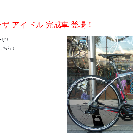
デローザ アイドル 完成車 登場！
ーザ！
こちら！