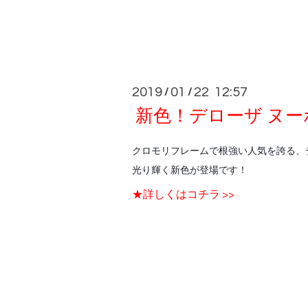
2019
01
22 12:57
/
/
新色！デローザ ヌ
クロモリフレームで根強い人気を誇る、
光り輝く新色が登場です！
★詳しくはコチラ >>