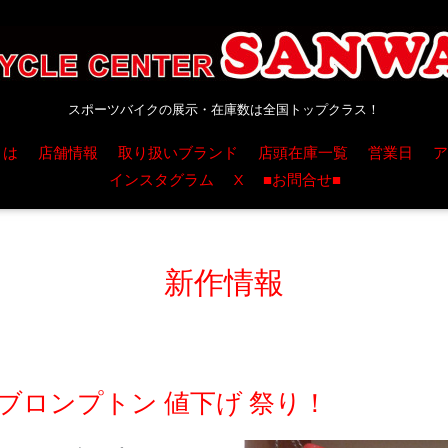
スポーツバイクの展示・在庫数は全国トップクラス！
とは
店舗情報
取り扱いブランド
店頭在庫一覧
営業日
ア
インスタグラム
X
■お問合せ■
新作情報
！ブロンプトン 値下げ 祭り！