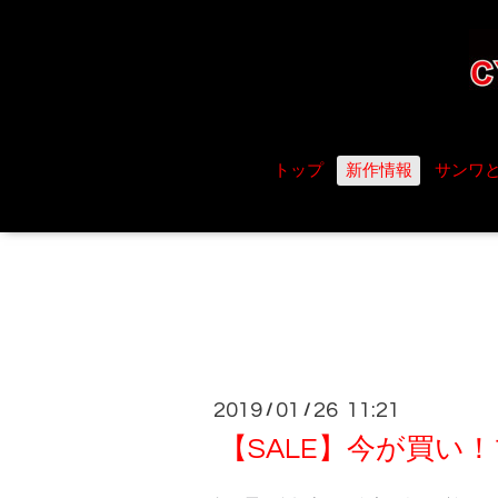
トップ
新作情報
サンワ
2019
01
26 11:21
/
/
【SALE】今が買い