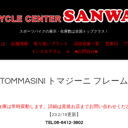
スポーツバイクの展示・在庫数は全国トップクラス！
とは
店舗情報
取り扱いブランド
店頭在庫一覧
営業日
ア
インスタグラム
X
■お問合せ■
TOMMASINI トマジーニ フレー
在庫は常時変動します。詳細は直接お店までお問い合わせくだ
【23.2/19更新】
TEL:06-6412-3802