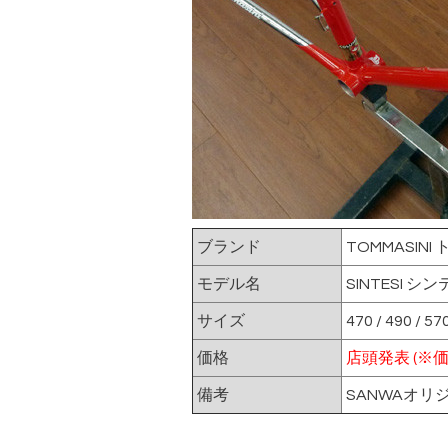
ブランド
TOMMASINI
モデル名
SINTESI シ
サイズ
470 / 490 / 57
価格
店頭発表 (※
備考
SANWAオリ