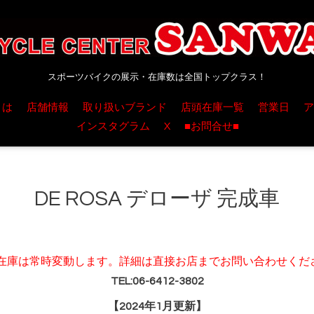
スポーツバイクの展示・在庫数は全国トップクラス！
とは
店舗情報
取り扱いブランド
店頭在庫一覧
営業日
ア
インスタグラム
X
■お問合せ■
DE ROSA デローザ 完成車
在庫は常時変動します。詳細は直接お店までお問い合わせくだ
TEL:06-6412-3802
【2024年1月更新】