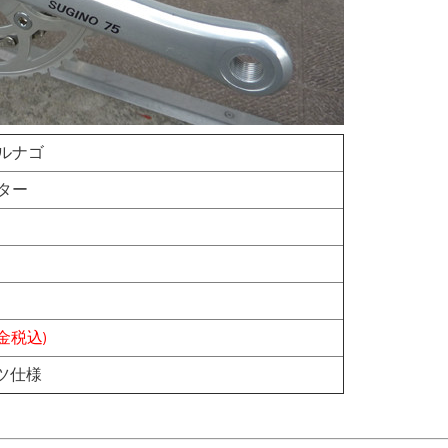
コルナゴ
スター
現金税込)
ツ仕様