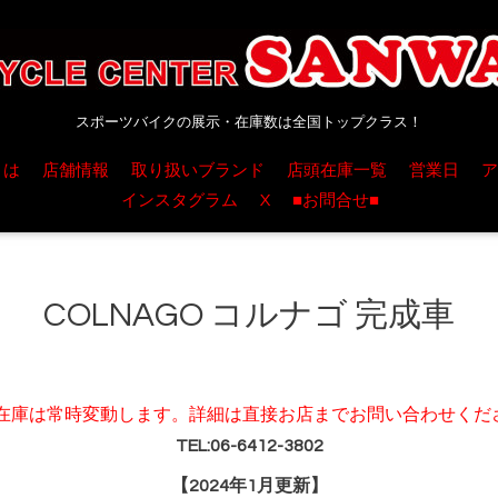
スポーツバイクの展示・在庫数は全国トップクラス！
とは
店舗情報
取り扱いブランド
店頭在庫一覧
営業日
ア
インスタグラム
X
■お問合せ■
COLNAGO コルナゴ 完成車
在庫は常時変動します。詳細は直接お店までお問い合わせくだ
TEL:06-6412-3802
【2024年1月更新】