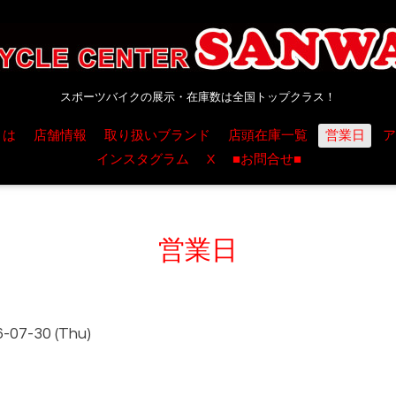
スポーツバイクの展示・在庫数は全国トップクラス！
とは
店舗情報
取り扱いブランド
店頭在庫一覧
営業日
ア
インスタグラム
X
■お問合せ■
営業日
6-07-30 (Thu)