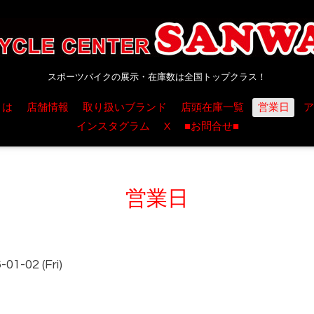
スポーツバイクの展示・在庫数は全国トップクラス！
とは
店舗情報
取り扱いブランド
店頭在庫一覧
営業日
ア
インスタグラム
X
■お問合せ■
営業日
01-02 (Fri)