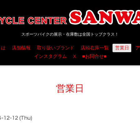
スポーツバイクの展示・在庫数は全国トップクラス！
とは
店舗情報
取り扱いブランド
店頭在庫一覧
営業日
ア
インスタグラム
X
■お問合せ■
営業日
4-12-12 (Thu)