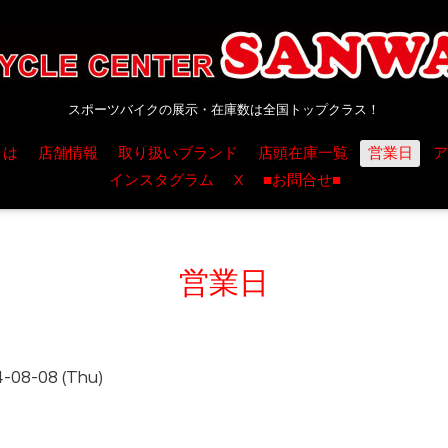
スポーツバイクの展示・在庫数は全国トップクラス！
とは
店舗情報
取り扱いブランド
店頭在庫一覧
営業日
ア
インスタグラム
X
■お問合せ■
営業日
4-08-08 (Thu)